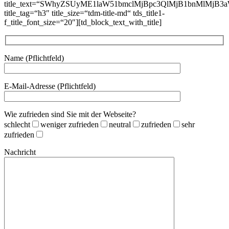
title_text=“SWhyZSUyME1laW51bmclMjBpc3QlMjB1bnMlMjB3
title_tag=“h3″ title_size=“tdm-title-md“ tds_title1-
f_title_font_size=“20″][td_block_text_with_title]
Name (Pflichtfeld)
E-Mail-Adresse (Pflichtfeld)
Wie zufrieden sind Sie mit der Webseite?
schlecht
weniger zufrieden
neutral
zufrieden
sehr
zufrieden
Nachricht