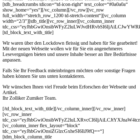
[tdb_breadcrumbs tdicon=“td-icon-right“ text_color=“#0a0a0a“
show_home=“yes“][/vc_column][/vc_row][vc_row
full_width=“stretch_row_1200 td-stretch-content“][vc_column
width=“2/3″][tdb_title][vc_row_inner][vc_column_inner
tdc_css=“eyJhbGwiOnsibWFyZ2luLWJvdHRvbSI6IjAiLCJwYWR
[td_block_text_with_title]
Wir waren über den Lockdown fleissig und haben für Sie gearbeitet!
Mit der neuen Webseite wollen wir für Sie ein angenehmeres
Lesevergnügen bieten und unsere Inhalte besser an Ihre Bedürfnisse
anpassen.
Falls Sie Ihr Feedback miteinbringen möchten oder sonstige Fragen
haben können Sie uns unten kontaktieren.
Wir wünschen Ihnen viel Freude beim Erforschen der Webseite und
Artikel.
Ihr Zolliker Zumiker Team.
[/td_block_text_with_title][/vc_column_inner][/vc_row_inner]
[vc_row_inner
tdc_css=“eyJhbGwiOnsibWFyZ2luLXRvcCI6IjAiLCJtYXJnaW4t
[vc_column_inner flex_layout=“block“
tdc_css=“eyJhbGwiOnsiZGlzcGxheSI6IiJ9fQ==“]
[tdm_block_column_title