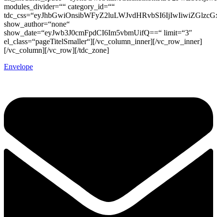
modules_divider=““ category_id=““
tdc_css=“eyJhbGwiOnsibWFyZ2luLWJvdHRvbSI6IjIwIiwiZGlz
show_author=“none“
show_date=“eyJwb3J0cmFpdCI6Im5vbmUifQ==“ limit=“3″
el_class=“pageTitelSmaller“][/vc_column_inner][/vc_row_inner]
[/vc_column][/vc_row][/tdc_zone]
Envelope