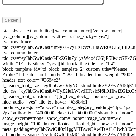
[/td_block_text_with_title][/vc_column_inner][/vc_row_inner]
[/vc_column][vc_column width=“1/3″ is_sticky=“yes“]
[vc_row_inner
tdc_css=“eyJhbGwiOnsiYm9yZGVyLXRvcC13aWR0aCI6IjEiLCJ
[vc_column_inner
tdc_css=“eyJhbGwiOnsicGFkZGluZy1yaWdodCI6IjE5IiwicGF
width=“1/1″ is_sticky=“yes“][td_block_title title_tag=“h4″
block_template_id=“td_block_template_2″ custom_title=“Neuste
Artikel“ f_header_font_family=“582″ f_header_font_weight=“900″
header_text_color=“#3684c2″
f_header_font_size=“eyJhbGwiOiIyNCIsImxhbmRzY2FwZSI6IjE
tdc_css=“eyJhbGwiOnsibWFyZ2luLWJvdHRvbSI6Ii01IiwiZGlzc
f_header_font_transform=““][td_flex_block_1 modules_on_row=““
hide_audio=“yes“ title_txt_hover=“#3684c1″
modules_category=“above“ modules_category_padding=“3px 4px
2px“ author_txt=“#000000″ date_txt=“#000000″ show_btn=“none“
show_excerpt=“none“ show_com=“none“ image_width=“26″
image_height=“100″ image_floated=“float_right“ show_cat=“none“
meta_padding=“eyJhbGwiOiI0cHggMTBweCAwIDAiLCJwb3J0
all_modules_space=“eyJhbGwiOiIzMCIsImxhbmRzY2FwZSI6IjIw