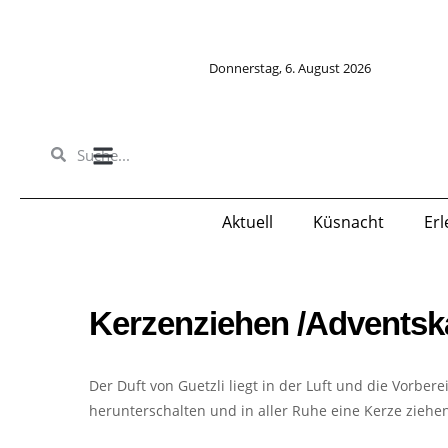
Donnerstag, 6. August 2026
Richtlinien für «eingesandte Texte»
Aktuell
Küsnacht
Er
Kerzenziehen /Adventska
Der Duft von Guetzli liegt in der Luft und die Vorber
herunterschalten und in aller Ruhe eine Kerze ziehen