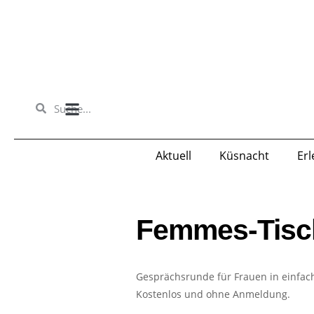
Richtlinien für «eingesandte Texte»
Aktuell
Küsnacht
Er
Femmes-Tisc
Gesprächsrunde für Frauen in einfac
Kostenlos und ohne Anmeldung.