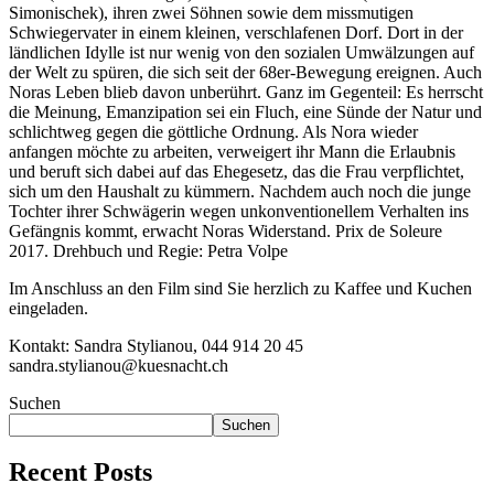
Simonischek), ihren zwei Söhnen sowie dem missmutigen
Schwiegervater in einem kleinen, verschlafenen Dorf. Dort in der
ländlichen Idylle ist nur wenig von den sozialen Umwälzungen auf
der Welt zu spüren, die sich seit der 68er-Bewegung ereignen. Auch
Noras Leben blieb davon unberührt. Ganz im Gegenteil: Es herrscht
die Meinung, Emanzipation sei ein Fluch, eine Sünde der Natur und
schlichtweg gegen die göttliche Ordnung. Als Nora wieder
anfangen möchte zu arbeiten, verweigert ihr Mann die Erlaubnis
und beruft sich dabei auf das Ehegesetz, das die Frau verpflichtet,
sich um den Haushalt zu kümmern. Nachdem auch noch die junge
Tochter ihrer Schwägerin wegen unkonventionellem Verhalten ins
Gefängnis kommt, erwacht Noras Widerstand. Prix de Soleure
2017. Drehbuch und Regie: Petra Volpe
Im Anschluss an den Film sind Sie herzlich zu Kaffee und Kuchen
eingeladen.
Kontakt: Sandra Stylianou, 044 914 20 45
sandra.stylianou@kuesnacht.ch
Suchen
Suchen
Recent Posts