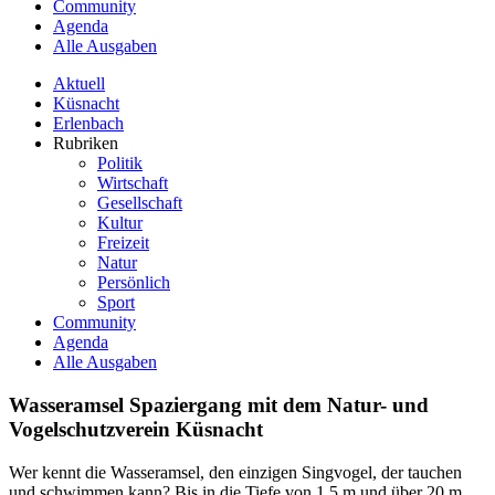
Community
Agenda
Alle Ausgaben
Aktuell
Küsnacht
Erlenbach
Rubriken
Politik
Wirtschaft
Gesellschaft
Kultur
Freizeit
Natur
Persönlich
Sport
Community
Agenda
Alle Ausgaben
Wasseramsel Spaziergang mit dem Natur- und
Vogelschutzverein Küsnacht
Wer kennt die Wasseramsel, den einzigen Singvogel, der tauchen
und schwimmen
kann? Bis in die Tiefe von 1.5 m und über 20 m