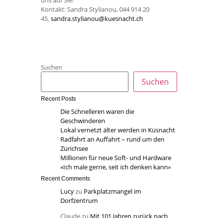
uns auf Sie!
Kontakt:
Sandra Stylianou, 044 914 20
45,
sandra.stylianou@kuesnacht.ch
Suchen
Suchen
Recent Posts
Die Schnelleren waren die
Geschwinderen
Lokal vernetzt älter werden in Küsnacht
Radfahrt an Auffahrt – rund um den
Zürichsee
Millionen für neue Soft- und Hardware
«Ich male gerne, seit ich denken kann»
Recent Comments
Lucy
zu
Parkplatzmangel im
Dorfzentrum
Claude
zu
Mit 101 Jahren zurück nach